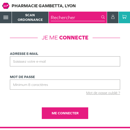
PHARMACIE GAMBETTA, LYON
SCAN
menu
ORDONNANCE
JE ME
CONNECTE
ADRESSE E-MAIL
MOT DE PASSE
Mot de passe oublié ?
ME CONNECTER