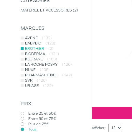
CATÉGORIES
MATÉRIEL ET ACCESSOIRES
2
MARQUES
AVÈNE
(132)
BABYBIO
(128)
BROTHIER
(2)
BIODERMA
(121)
KLORANE
(103)
LA ROCHE POSAY
(126)
NUXE
(108)
PHARMASCIENCE
(142)
SVR
(120)
URIAGE
(122)
PRIX
Entre 25 et 50€
Entre 50 et 75€
Plus de 75€
Afficher :
Tous