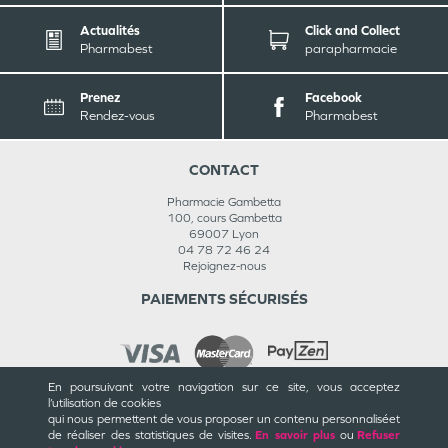
Actualités
Click and Collect
Pharmabest
parapharmacie
Prenez
Facebook
Rendez-vous
Pharmabest
CONTACT
Pharmacie Gambetta
100, cours Gambetta
69007
Lyon
04 78 72 46 24
Rejoignez-nous
PAIEMENTS SÉCURISÉS
En poursuivant votre navigation sur ce site, vous acceptez
l’utilisation de cookies
INFORMATIONS
qui nous permettent de vous proposer un contenu personnalisé
et
de réaliser des statistiques de visites.
En savoir plus
ou
Refuser
CGU / CGV