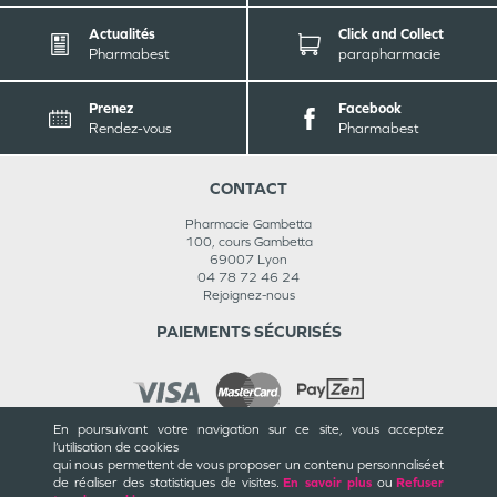
Actualités
Click and Collect
Pharmabest
parapharmacie
Prenez
Facebook
Rendez-vous
Pharmabest
CONTACT
Pharmacie Gambetta
100, cours Gambetta
69007
Lyon
04 78 72 46 24
Rejoignez-nous
PAIEMENTS SÉCURISÉS
En poursuivant votre navigation sur ce site, vous acceptez
l’utilisation de cookies
INFORMATIONS
qui nous permettent de vous proposer un contenu personnalisé
et
de réaliser des statistiques de visites.
En savoir plus
ou
Refuser
CGU / CGV