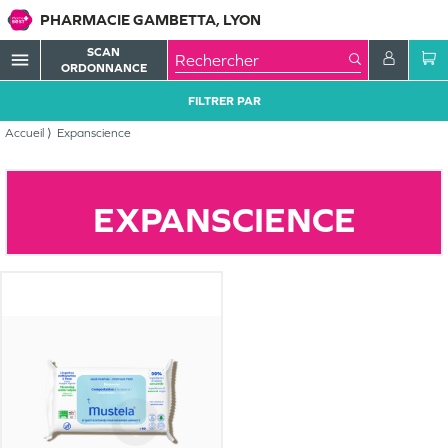
PHARMACIE GAMBETTA, LYON
SCAN
menu
ORDONNANCE
FILTRER PAR
Accueil
Expanscience
EXPANSCIENCE