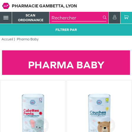
PHARMACIE GAMBETTA, LYON
SCAN
menu
ORDONNANCE
FILTRER PAR
Accueil
Pharma Baby
PHARMA BABY