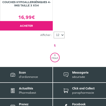
COUCHES HYPOALLERGÉNIQUES 4-
9KG TAILLE 3 X54
16,99€
ACHETER
Afficher :
1
Haut
Scan
Messagerie
d'ordonnance
sécurisée
Actualités
Click and Collect
Pharmabest
parapharmacie
Prenez
Facebook