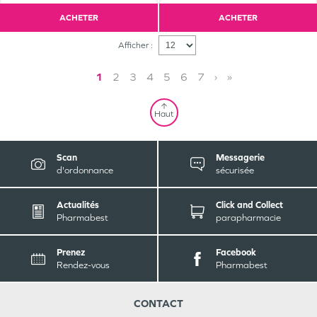
ACHETER
ACHETER
Afficher :
1
2
3
4
5
6
7
›
»
Haut
Scan
Messagerie
d'ordonnance
sécurisée
Actualités
Click and Collect
Pharmabest
parapharmacie
Prenez
Facebook
Rendez-vous
Pharmabest
CONTACT