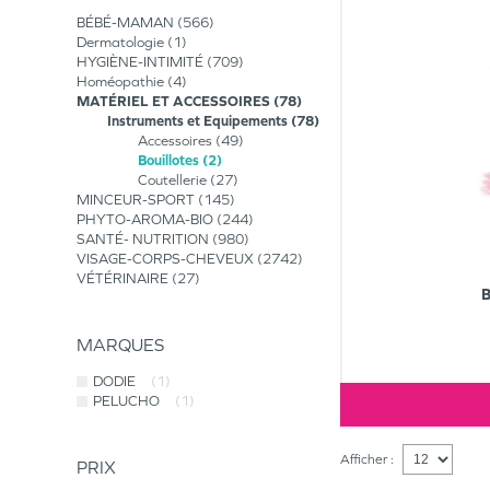
BÉBÉ-MAMAN
566
Dermatologie
1
HYGIÈNE-INTIMITÉ
709
Homéopathie
4
MATÉRIEL ET ACCESSOIRES
78
Instruments et Equipements
78
Accessoires
49
Bouillotes
2
Coutellerie
27
MINCEUR-SPORT
145
PHYTO-AROMA-BIO
244
SANTÉ- NUTRITION
980
VISAGE-CORPS-CHEVEUX
2742
VÉTÉRINAIRE
27
MARQUES
DODIE
(1)
PELUCHO
(1)
Afficher :
PRIX