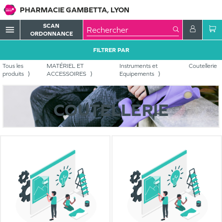
PHARMACIE GAMBETTA, LYON
SCAN
menu
ORDONNANCE
FILTRER PAR
Tous les
MATÉRIEL ET
Instruments et
Coutellerie
produits
ACCESSOIRES
Equipements
COUTELLERIE