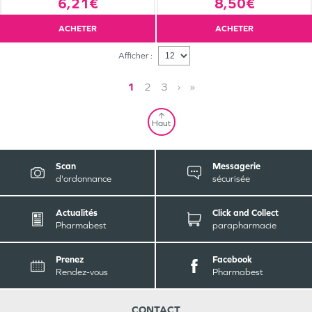
6,21€
8,50€
ACHETER
ACHETER
Afficher :
1
2
3
›
»
Haut
Scan
Messagerie
d'ordonnance
sécurisée
Actualités
Click and Collect
Pharmabest
parapharmacie
Prenez
Facebook
Rendez-vous
Pharmabest
CONTACT