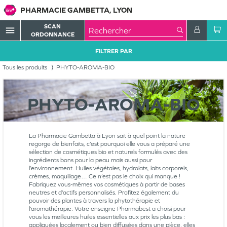
PHARMACIE GAMBETTA, LYON
SCAN
menu
ORDONNANCE
FILTRER PAR
Tous les produits
PHYTO-AROMA-BIO
PHYTO-AROMA-BIO
La Pharmacie Gambetta à Lyon sait à quel point la nature
regorge de bienfaits, c’est pourquoi elle vous a préparé une
sélection de cosmétiques bio et naturels formulés avec des
ingrédients bons pour la peau mais aussi pour
l’environnement. Huiles végétales, hydrolats, laits corporels,
crèmes, maquillage… Ce n’est pas le choix qui manque !
Fabriquez vous-mêmes vos cosmétiques à partir de bases
neutres et d’actifs personnalisés. Profitez également du
pouvoir des plantes à travers la phytothérapie et
l’aromathérapie. Votre enseigne Pharmabest a choisi pour
vous les meilleures huiles essentielles aux prix les plus bas :
appliquées localement ou bien diffusées dans une pièce, elles