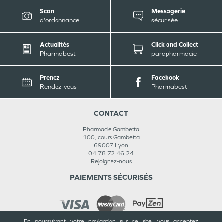
Scan
Messagerie
d'ordonnance
sécurisée
Actualités
Click and Collect
Pharmabest
parapharmacie
Prenez
Facebook
Rendez-vous
Pharmabest
CONTACT
Pharmacie Gambetta
100, cours Gambetta
69007
Lyon
04 78 72 46 24
Rejoignez-nous
PAIEMENTS SÉCURISÉS
En poursuivant votre navigation sur ce site, vous acceptez