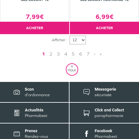
7,99€
6,99€
ACHETER
ACHETER
Afficher :
1
2
3
4
5
6
7
›
»
Haut
Scan
Messagerie
d'ordonnance
sécurisée
Actualités
Click and Collect
Pharmabest
parapharmacie
Prenez
Facebook
Rendez-vous
Pharmabest