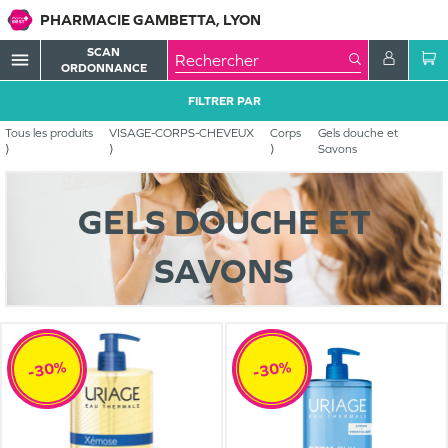
PHARMACIE GAMBETTA, LYON
SCAN
menu
ORDONNANCE
FILTRER PAR
Tous les produits
VISAGE-CORPS-CHEVEUX
Corps
Gels douche et
Savons
GELS DOUCHE ET
SAVONS
-30%
-30%