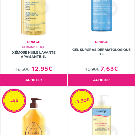
URIAGE
URIAGE
DERMATOLOGIE
GEL SURGRAS DERMATOLOGIQUE
XÉMOSE HUILE LAVANTE
1L
APAISANTE 1L
12,95€
7,63€
18,50€
10,90€
ACHETER
ACHETER
-1,50€
-4€