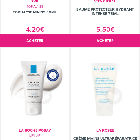
SVR
VITA CITRAL
TOPIALYSE
BAUME PROTECTEUR HYDRANT
TOPIALYSE MAINS 50ML
INTENSE 75ML
4,20€
5,50€
ACHETER
ACHETER
LA ROCHE POSAY
LA ROSÉE
LIPIKAR
CRÈME MAINS ULTRARÉPARATRICE