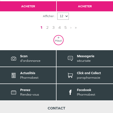
ACHETER
ACHETER
Afficher :
1
2
3
4
5
›
»
Haut
Scan
Messagerie
d'ordonnance
sécurisée
Actualités
Click and Collect
Pharmabest
parapharmacie
Prenez
Facebook
Rendez-vous
Pharmabest
CONTACT