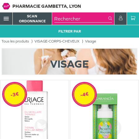
PHARMACIE GAMBETTA, LYON
SCAN
menu
ORDONNANCE
FILTRER PAR
Tous les produits
VISAGE-CORPS-CHEVEUX
Visage
VISAGE
-3€
-4€