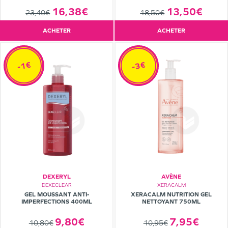
16,38€
13,50€
23,40€
18,50€
ACHETER
ACHETER
-1€
-3€
DEXERYL
AVÈNE
DEXECLEAR
XERACALM
GEL MOUSSANT ANTI-
XERACALM NUTRITION GEL
IMPERFECTIONS 400ML
NETTOYANT 750ML
9,80€
7,95€
10,80€
10,95€