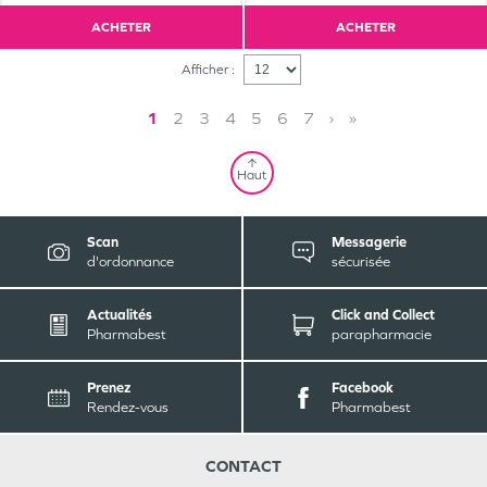
ACHETER
ACHETER
Afficher :
1
2
3
4
5
6
7
›
»
Haut
Scan
Messagerie
d'ordonnance
sécurisée
Actualités
Click and Collect
Pharmabest
parapharmacie
Prenez
Facebook
Rendez-vous
Pharmabest
CONTACT