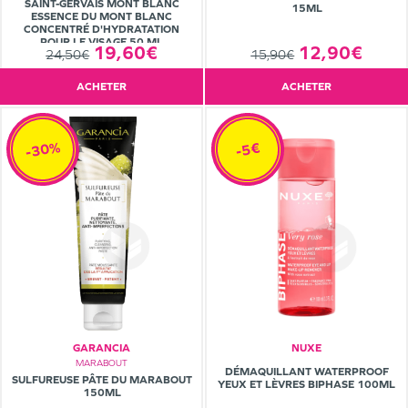
SAINT-GERVAIS MONT BLANC
15ML
ESSENCE DU MONT BLANC
CONCENTRÉ D'HYDRATATION
POUR LE VISAGE 50 ML
19,60€
12,90€
24,50€
15,90€
ACHETER
ACHETER
-30%
-5€
GARANCIA
NUXE
MARABOUT
DÉMAQUILLANT WATERPROOF
SULFUREUSE PÂTE DU MARABOUT
YEUX ET LÈVRES BIPHASE 100ML
150ML