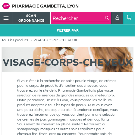
PHARMACIE GAMBETTA, LYON
SCAN
menu
ORDONNANCE
FILTRER PAR
Tous les produits
VISAGE-CORPS-CHEVEUX
VISAGE-CORPS-CHEVEUX
Si vous êtes à la recherche de soins pour le visage, de crèmes
pour le corps, de produits d’entretien des cheveux, vous
trouverez sur le site de la Pharmacie Gambetta la plus vaste
sélection de références de grandes marques au meilleur prix.
Notre pharmacie, située à Lyon, vous propose les meilleurs
produits adaptés à tous les types de peaux. Que vous ayez
une peau sèche, atopique ou bien à tendance acnéique, vous
trouverez forcément ce qui vous convient parmi une sélection
de crèmes de jour, gommages, masques et démaquillants.
Vous rêvez de cheveux en pleine santé ? Retrouvez ici
shampooings, masques et autres soins capillaires pour
cheveux fins, frisés, gras ou cassants. Pour prendre soin de