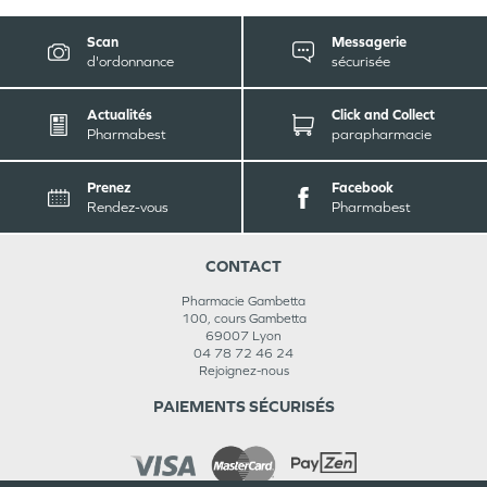
Scan
Messagerie
d'ordonnance
sécurisée
Actualités
Click and Collect
Pharmabest
parapharmacie
Prenez
Facebook
Rendez-vous
Pharmabest
CONTACT
Pharmacie Gambetta
100, cours Gambetta
69007
Lyon
04 78 72 46 24
Rejoignez-nous
PAIEMENTS SÉCURISÉS