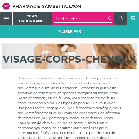
PHARMACIE GAMBETTA, LYON
SCAN
menu
ORDONNANCE
FILTRER PAR
VISAGE-CORPS-CHEVEUX
Si vous êtes à la recherche de soins pour le visage, de crèmes
pour le corps, de produits d’entretien des cheveux, vous
trouverez sur le site de la Pharmacie Gambetta la plus vaste
sélection de références de grandes marques au meilleur prix.
Notre pharmacie, située à Lyon, vous propose les meilleurs
produits adaptés à tous les types de peaux. Que vous ayez
une peau sèche, atopique ou bien à tendance acnéique, vous
trouverez forcément ce qui vous convient parmi une sélection
de crèmes de jour, gommages, masques et démaquillants.
Vous rêvez de cheveux en pleine santé ? Retrouvez ici
shampooings, masques et autres soins capillaires pour
cheveux fins, frisés, gras ou cassants. Pour prendre soin de
votre corps, découvrez une large gamme de gels douche et