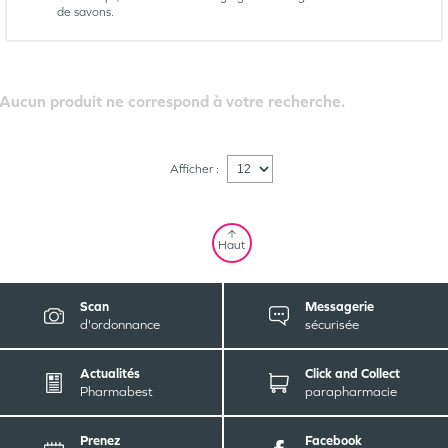
de savons.
Aucun produit ne correspond à votre recherche.
Afficher :
Haut
Scan
Messagerie
d'ordonnance
sécurisée
Actualités
Click and Collect
Pharmabest
parapharmacie
Prenez
Facebook