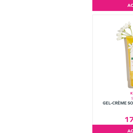
K
GEL-CRÈME SO
1