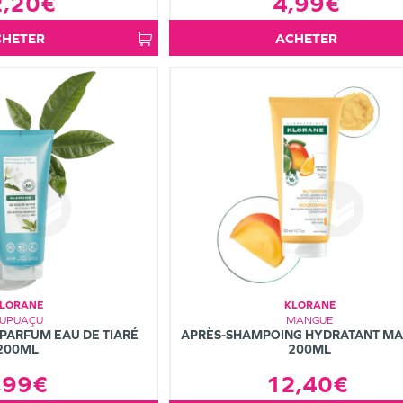
2,20€
4,99€
ACHETER
ACHETER
LORANE
KLORANE
UPUAÇU
MANGUE
PARFUM EAU DE TIARÉ
APRÈS-SHAMPOING HYDRATANT M
200ML
200ML
,99€
12,40€