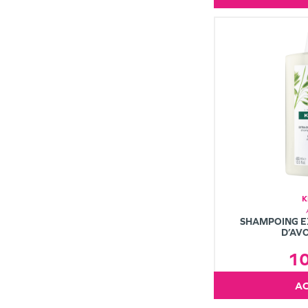
K
SHAMPOING E
D’AV
1