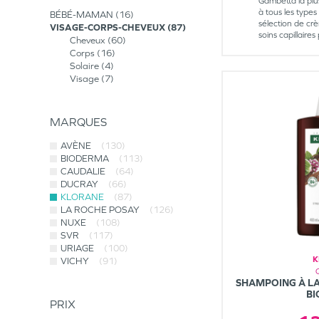
Gambetta la plu
à tous les type
BÉBÉ-MAMAN
16
sélection de cr
VISAGE-CORPS-CHEVEUX
87
soins capillair
Cheveux
60
Corps
16
Solaire
4
Visage
7
MARQUES
AVÈNE
(130)
BIODERMA
(113)
CAUDALIE
(64)
DUCRAY
(66)
KLORANE
(87)
LA ROCHE POSAY
(126)
NUXE
(108)
SVR
(117)
URIAGE
(100)
K
VICHY
(91)
SHAMPOING À LA
BI
PRIX