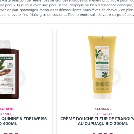
s vaste sélection de références de grandes marques au meilleur prix. Notre pharmaci
s de peaux. Que vous ayez une peau sèche, atopique ou bien à tendance acnéique, 
èmes de jour, gommages, masques et démaquillants. Vous rêvez de cheveux en plein
es pour cheveux fins, frisés, gras ou cassants. Pour prendre soin de votre corps, dé
LORANE
KLORANE
QUININE
CUPUAÇU
 QUININE & EDELWEISS
CRÈME DOUCHE FLEUR DE FRANGIP
O 400ML
AU CUPUAÇU BIO 200ML