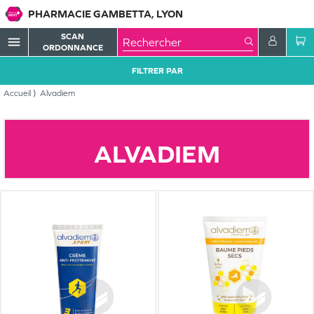
PHARMACIE GAMBETTA, LYON
SCAN
menu
ORDONNANCE
FILTRER PAR
Accueil
Alvadiem
ALVADIEM