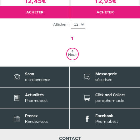
12,45€
12,95€
ACHETER
ACHETER
Afficher :
1
Haut
Scan
Messagerie
d'ordonnance
sécurisée
Actualités
Click and Collect
Pharmabest
parapharmacie
Prenez
Facebook
Rendez-vous
Pharmabest
CONTACT