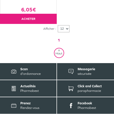
6,05€
ACHETER
Afficher :
1
Haut
Scan
Messagerie
d'ordonnance
sécurisée
Actualités
Click and Collect
Pharmabest
parapharmacie
Prenez
Facebook
Rendez-vous
Pharmabest