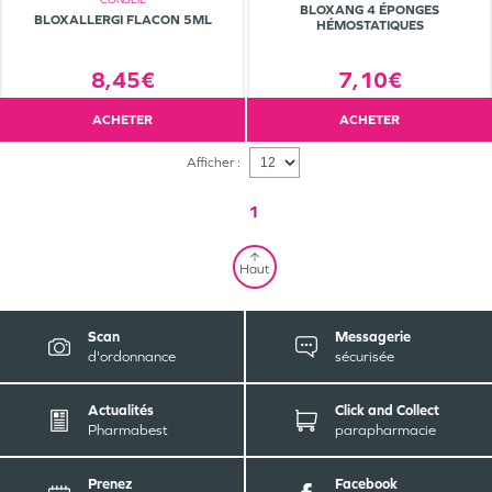
BLOXANG 4 ÉPONGES
BLOXALLERGI FLACON 5ML
HÉMOSTATIQUES
8,45€
7,10€
ACHETER
ACHETER
Afficher :
1
Haut
Scan
Messagerie
d'ordonnance
sécurisée
Actualités
Click and Collect
Pharmabest
parapharmacie
Prenez
Facebook