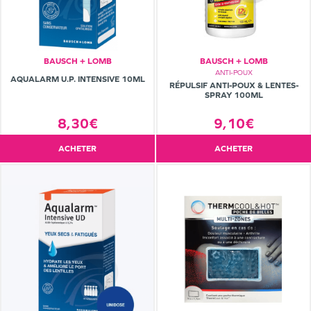
BAUSCH + LOMB
BAUSCH + LOMB
ANTI-POUX
AQUALARM U.P. INTENSIVE 10ML
RÉPULSIF ANTI-POUX & LENTES-
SPRAY 100ML
9,10€
8,30€
ACHETER
ACHETER