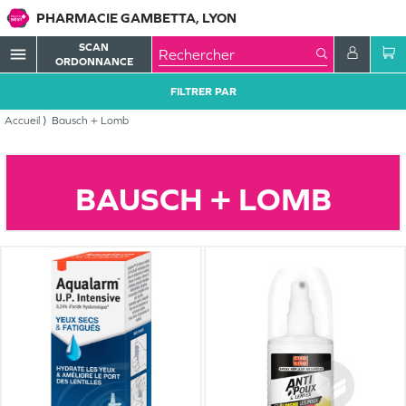
PHARMACIE GAMBETTA, LYON
SCAN
menu
ORDONNANCE
FILTRER PAR
Accueil
Bausch + Lomb
BAUSCH + LOMB