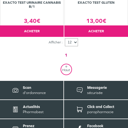
EXACTO TEST URINAIRE CANNABIS
EXACTO TEST GLUTEN
B/1
3,40€
13,00€
ACHETER
ACHETER
Afficher :
1
Haut
Scan
Messagerie
d'ordonnance
sécurisée
Actualités
Click and Collect
Pharmabest
parapharmacie
Prenez
Facebook