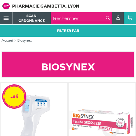
PHARMACIE GAMBETTA, LYON
SCAN
menu
ORDONNANCE
FILTRER PAR
Accueil
Biosynex
BIOSYNEX
-4€