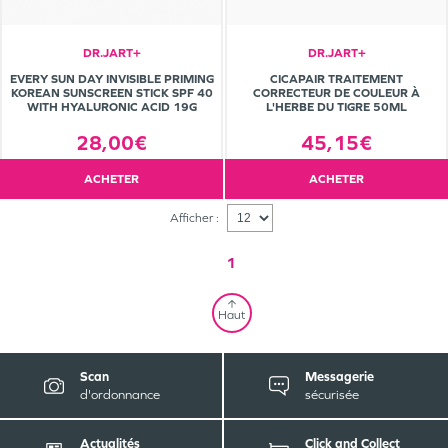
DR.JART+
DR.JART+
EVERY SUN DAY INVISIBLE PRIMING
CICAPAIR TRAITEMENT
KOREAN SUNSCREEN STICK SPF 40
CORRECTEUR DE COULEUR À
WITH HYALURONIC ACID 19G
L'HERBE DU TIGRE 50ML
28,00€
45,15€
ACHETER
ACHETER
Afficher :
1
Haut
Scan
Messagerie
d'ordonnance
sécurisée
Actualités
Click and Collect