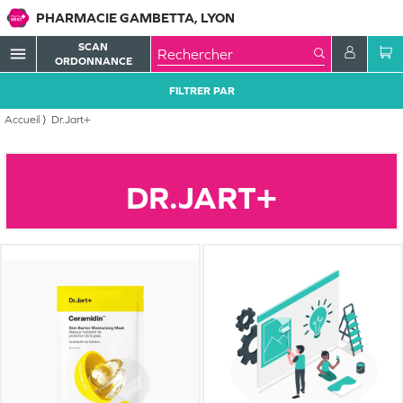
PHARMACIE GAMBETTA, LYON
SCAN
menu
ORDONNANCE
FILTRER PAR
Accueil
Dr.Jart+
DR.JART+