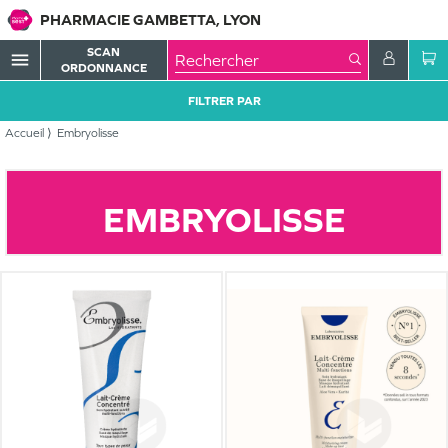
PHARMACIE GAMBETTA, LYON
SCAN
menu
ORDONNANCE
FILTRER PAR
Accueil
Embryolisse
EMBRYOLISSE