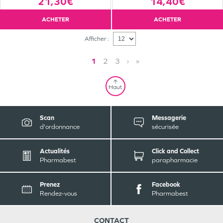
21,30€
14,40€
ACHETER
ACHETER
Afficher :
1
2
3
›
»
Haut
Scan
Messagerie
d'ordonnance
sécurisée
Actualités
Click and Collect
Pharmabest
parapharmacie
Prenez
Facebook
Rendez-vous
Pharmabest
CONTACT