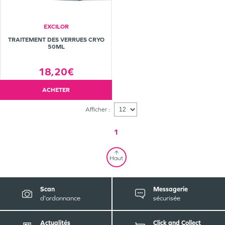
EXCILOR
TRAITEMENT DES VERRUES CRYO
50ML
18,20€
ACHETER
Afficher :
1
Haut
Scan
Messagerie
d'ordonnance
sécurisée
Actualités
Click and Collect