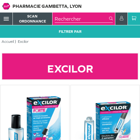
PHARMACIE GAMBETTA, LYON
SCAN
menu
ORDONNANCE
FILTRER PAR
Accueil
Excilor
EXCILOR