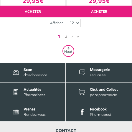
29,95€
29,95€
ACHETER
ACHETER
Afficher :
1
2
›
»
Haut
Scan
Messagerie
d'ordonnance
sécurisée
Actualités
Click and Collect
Pharmabest
parapharmacie
Prenez
Facebook
Rendez-vous
Pharmabest
CONTACT