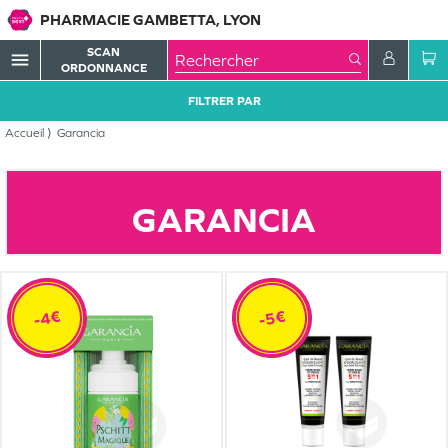
PHARMACIE GAMBETTA, LYON
SCAN
menu
ORDONNANCE
FILTRER PAR
Accueil
Garancia
GARANCIA
-4€
-5€