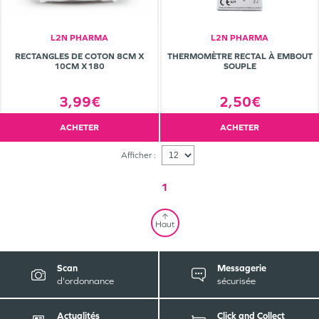
L2N PHARMA
L2N PHARMA
RECTANGLES DE COTON 8CM X
THERMOMÈTRE RECTAL À EMBOUT
10CM X180
SOUPLE
3,99€
2,50€
ACHETER
ACHETER
Afficher :
1
Haut
Scan
Messagerie
d'ordonnance
sécurisée
Actualités
Click and Collect