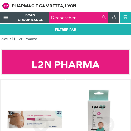
PHARMACIE GAMBETTA, LYON
SCAN
menu
ORDONNANCE
FILTRER PAR
Accueil
L2N Pharma
L2N PHARMA