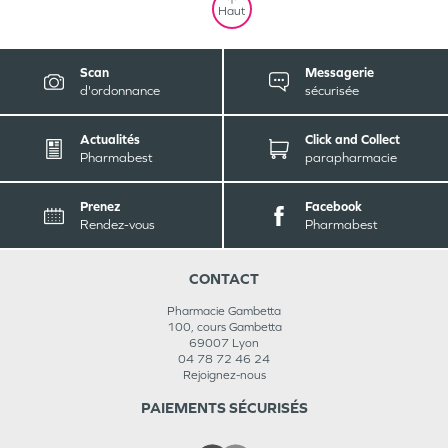
Haut
Scan
Messagerie
d'ordonnance
sécurisée
Actualités
Click and Collect
Pharmabest
parapharmacie
Prenez
Facebook
Rendez-vous
Pharmabest
CONTACT
Pharmacie Gambetta
100, cours Gambetta
69007
Lyon
04 78 72 46 24
Rejoignez-nous
PAIEMENTS SÉCURISÉS