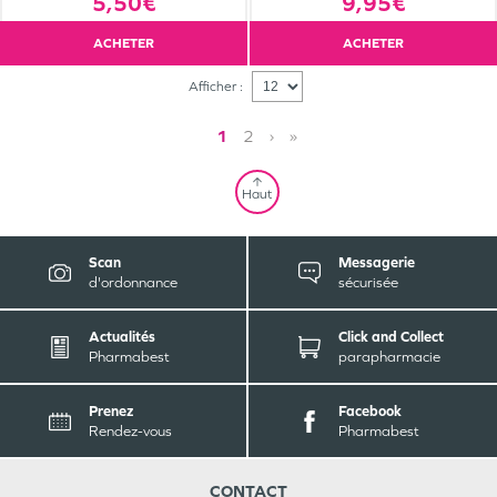
5,50€
9,95€
ACHETER
ACHETER
Afficher :
1
2
›
»
Haut
Scan
Messagerie
d'ordonnance
sécurisée
Actualités
Click and Collect
Pharmabest
parapharmacie
Prenez
Facebook
Rendez-vous
Pharmabest
CONTACT