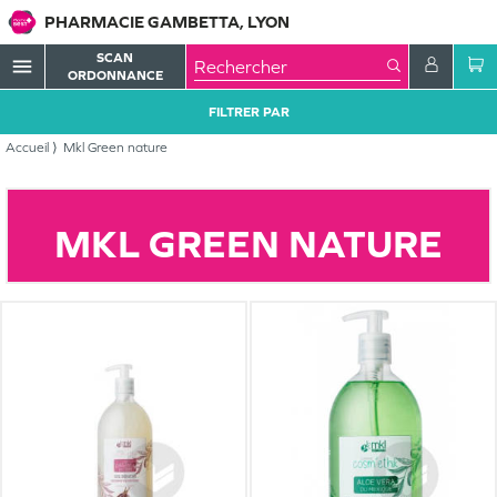
PHARMACIE GAMBETTA, LYON
SCAN
menu
ORDONNANCE
FILTRER PAR
Accueil
Mkl Green nature
MKL GREEN NATURE