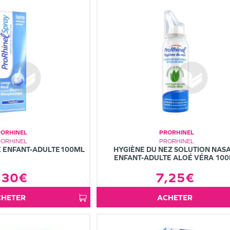
RORHINEL
PRORHINEL
RORHINEL
PRORHINEL
E ENFANT-ADULTE100ML
HYGIÈNE DU NEZ SOLUTION NAS
ENFANT-ADULTE ALOÉ VÉRA 10
,30€
7,25€
ACHETER
ACHETER