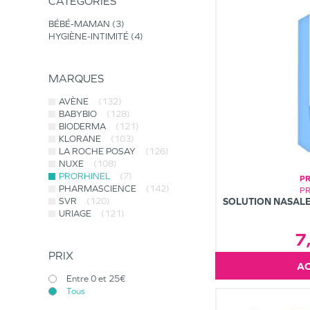
CATÉGORIES
BÉBÉ-MAMAN
3
HYGIÈNE-INTIMITÉ
4
MARQUES
AVÈNE
(132)
BABYBIO
(128)
BIODERMA
(121)
KLORANE
(103)
LA ROCHE POSAY
(126)
NUXE
(108)
PRORHINEL
(7)
P
PHARMASCIENCE
(142)
P
SVR
(120)
SOLUTION NASAL
URIAGE
(121)
7
PRIX
Entre 0 et 25€
Tous