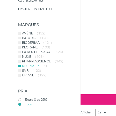
CATÉGORIES
HYGIÈNE-INTIMITÉ
1
MARQUES
AVÈNE
(132)
BABYBIO
(128)
BIODERMA
(121)
KLORANE
(103)
LA ROCHE POSAY
(126)
NUXE
(108)
PHARMASCIENCE
(142)
RESPIMER
(1)
SVR
(120)
URIAGE
(122)
PRIX
Entre 0 et 25€
Tous
Afficher :