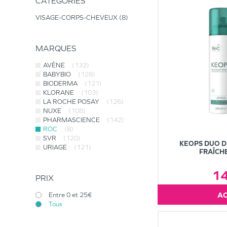
CATÉGORIES
VISAGE-CORPS-CHEVEUX
8
MARQUES
AVÈNE
(132)
BABYBIO
(128)
BIODERMA
(121)
KLORANE
(103)
LA ROCHE POSAY
(126)
NUXE
(108)
PHARMASCIENCE
(142)
ROC
(8)
SVR
(120)
KEOPS DUO 
URIAGE
(121)
FRAÎCH
1
PRIX
Entre 0 et 25€
Tous