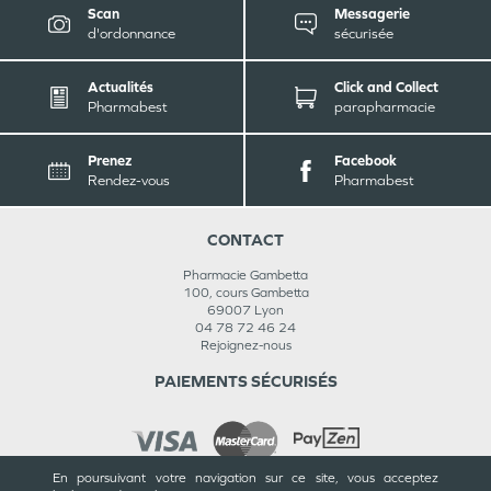
Scan
Messagerie
d'ordonnance
sécurisée
Actualités
Click and Collect
Pharmabest
parapharmacie
Prenez
Facebook
Rendez-vous
Pharmabest
CONTACT
Pharmacie Gambetta
100, cours Gambetta
69007
Lyon
04 78 72 46 24
Rejoignez-nous
PAIEMENTS SÉCURISÉS
En poursuivant votre navigation sur ce site, vous acceptez