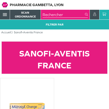
PHARMACIE GAMBETTA, LYON
SCAN
menu
ORDONNANCE
FILTRER PAR
Accueil
Sanofi-Aventis France
SANOFI-AVENTIS
FRANCE