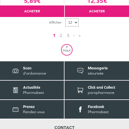
5,89€
12,35€
ACHETER
ACHETER
Afficher :
1
2
3
›
»
Haut
Scan
Messagerie
d'ordonnance
sécurisée
Actualités
Click and Collect
Pharmabest
parapharmacie
Prenez
Facebook
Rendez-vous
Pharmabest
CONTACT