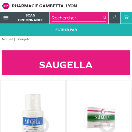
PHARMACIE GAMBETTA, LYON
SCAN
menu
ORDONNANCE
FILTRER PAR
Accueil
Saugella
SAUGELLA