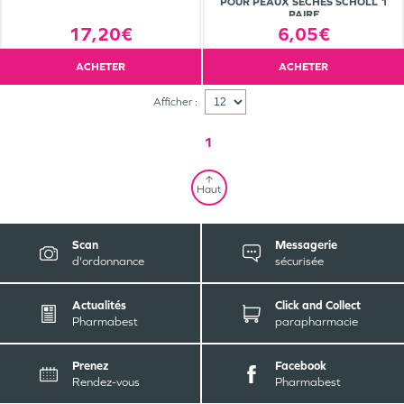
POUR PEAUX SÈCHES SCHOLL 1
PAIRE
17,20€
6,05€
ACHETER
ACHETER
Afficher :
1
Haut
Scan
Messagerie
d'ordonnance
sécurisée
Actualités
Click and Collect
Pharmabest
parapharmacie
Prenez
Facebook
Rendez-vous
Pharmabest