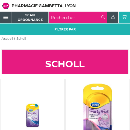
PHARMACIE GAMBETTA, LYON
SCAN
menu
ORDONNANCE
FILTRER PAR
Accueil
Scholl
SCHOLL