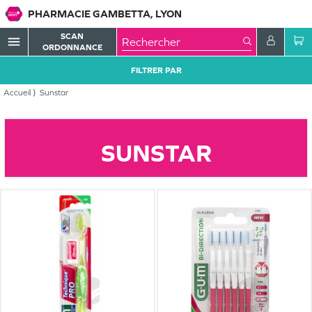
PHARMACIE GAMBETTA, LYON
SCAN
menu
ORDONNANCE
FILTRER PAR
Accueil
Sunstar
SUNSTAR