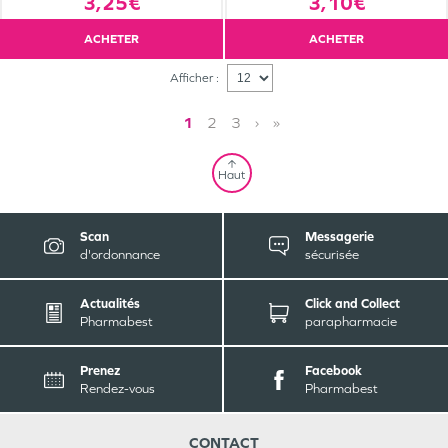
3,25€
3,10€
ACHETER
ACHETER
Afficher :
1
2
3
›
»
Haut
Scan
Messagerie
d'ordonnance
sécurisée
Actualités
Click and Collect
Pharmabest
parapharmacie
Prenez
Facebook
Rendez-vous
Pharmabest
CONTACT