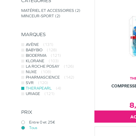
CATÉGORIES
MATÉRIEL ET ACCESSOIRES
2
MINCEUR-SPORT
2
MARQUES
AVÈNE
(131)
BABYBIO
(128)
BIODERMA
(121)
KLORANE
(103)
LA ROCHE POSAY
(126)
NUXE
(108)
PHARMASCIENCE
(142)
TH
SVR
(120)
COMPRESSE
THERAPEARL
(4)
URIAGE
(121)
8
PRIX
Entre 0 et 25€
Tous