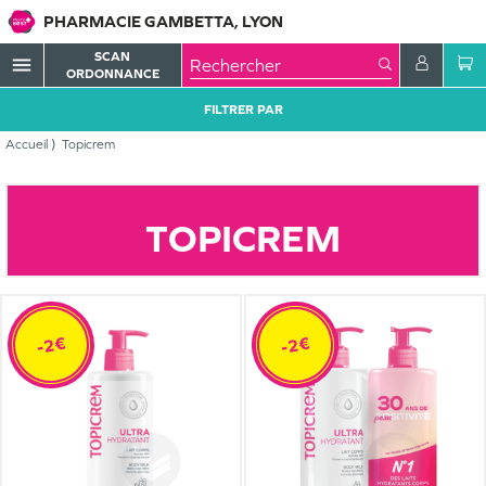
PHARMACIE GAMBETTA, LYON
SCAN
menu
ORDONNANCE
FILTRER PAR
Accueil
Topicrem
TOPICREM
-2€
-2€