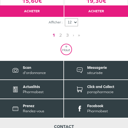
15,60€
19,30€
ACHETER
ACHETER
Afficher :
1
2
3
›
»
Haut
Scan
Messagerie
d'ordonnance
sécurisée
Actualités
Click and Collect
Pharmabest
parapharmacie
Prenez
Facebook
Rendez-vous
Pharmabest
CONTACT